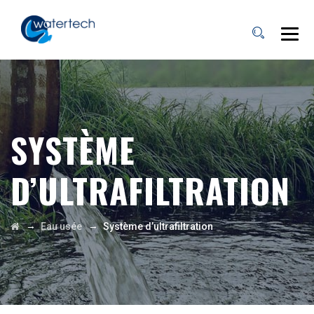
SYSTÈME
D’ULTRAFILTRATION
→
→
Eau usée
Système d’ultrafiltration