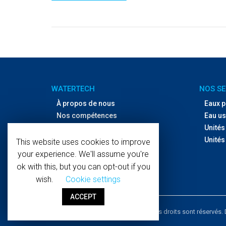
WATERTECH
NOS SE
À propos de nous
Eaux 
Nos compétences
Eau u
Réseau de filiales
Unités
Contactez-nous
Unités
This website uses cookies to improve
your experience. We'll assume you're
ok with this, but you can opt-out if you
wish.
Cookie settings
ACCEPT
Copyright © 2019 WaterTech. Tous les droits sont réservés