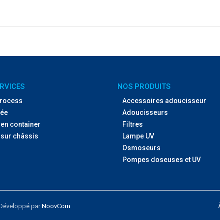
RVICES
NOS PRODUITS
process
Accessoires adoucisseur
sée
Adoucisseurs
 en container
Filtres
 sur châssis
Lampe UV
Osmoseurs
Pompes doseuses et UV
. Développé par
NoovCom