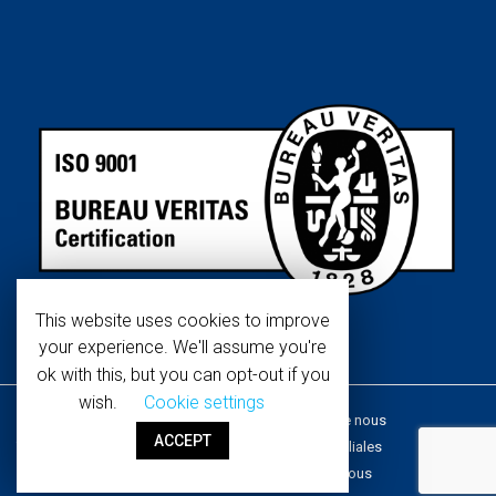
This website uses cookies to improve
your experience. We'll assume you're
ok with this, but you can opt-out if you
wish.
Cookie settings
Copyright © 2019 WaterTech.
À propos de nous
ACCEPT
Tous les droits sont réservés.
Réseau de filiales
Développé par
NoovCom
Contactez-nous