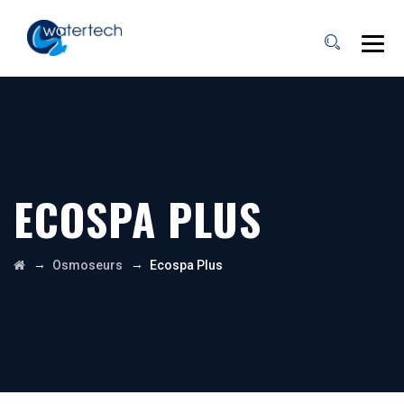
ECOSPA PLUS
→
→
Osmoseurs
Ecospa Plus