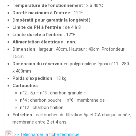
Température de fonctionnement
: 2 à 40°C.
Dureté maximum à l’entrée :
12°F
.
(impératif pour garantir la longévité)
Limite de PH à l’entrée :
de 4 à 8.
Limite dureté à l’entrée :
12°F.
Alimentation électrique :
non.
Dimension :
largeur : 40cm. Hauteur : 40cm. Profondeur :
15cm.
Dimension du réservoir
en polypropilène époxi n°11 : 280
x 400mm
Poids d’expédition :
13 kg.
Cartouches
:
n°2 : 5µ – n°3 : charbon granulé –
n°4 : charbon poudre – n°6 : membrane os –
n°12 : charbon finition.
Entretien :
cartouches de filtration 5µ et CA chaque année,
membrane entre 2 et 4 ans.
>> Télécharger la fiche technique