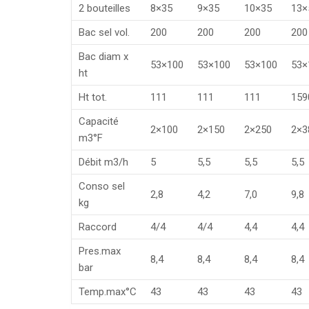
2 bouteilles
8×35
9×35
10×35
13×
Bac sel vol.
200
200
200
200
Bac diam x
53×100
53×100
53×100
53×
ht
Ht tot.
111
111
111
159
Capacité
2×100
2×150
2×250
2×3
m3°F
Débit m3/h
5
5,5
5,5
5,5
Conso sel
2,8
4,2
7,0
9,8
kg
Raccord
4/4
4/4
4,4
4,4
Pres.max
8,4
8,4
8,4
8,4
bar
Temp.max°C
43
43
43
43