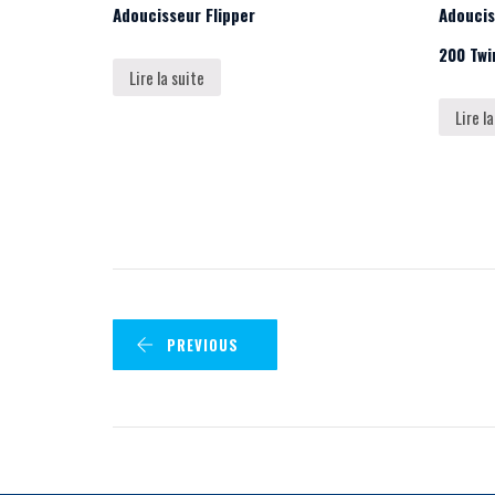
Adoucisseur Flipper
Adoucis
200 Twi
Lire la suite
Lire l
PREVIOUS