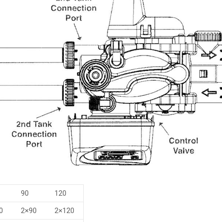
90
120
0
2×90
2×120