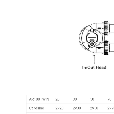
AR100TWIN
20
30
50
70
Qt résine
2×20
2×30
2×50
2×7