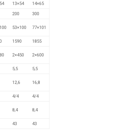
54
13×54
14×65
200
300
100
53×100
77×101
0
1590
1855
80
2×450
2×600
5,5
5,5
12,6
16,8
4/4
4/4
8,4
8,4
43
43