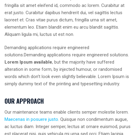
fringilla sit amet eleifend id, commodo ac lorem. Curabitur at
erat justo. Curabitur dapibus hendrerit dui, vel sagittis lectus
laoreet et. Cras vitae purus dictum, fringilla urna sit amet,
elementum leo. Etiam blandit enim eu arcu blandit sagittis.
Aliquam ligula mi, luctus ut est non.
Demanding applications require engineered
solutions.Demanding applications require engineered solutions.
Lorem Ipsum available
, but the majority have suffered
alteration in some form, by injected humour, or randomised
words which don’t look even slightly believable. Lorem Ipsum is
simply dummy text of the printing and typesetting industry.
OUR APPROACH
Our maintenance teams enable clients semper molestie lorem.
Maecenas in posuere justo
. Quisque non condimentum augue,
ac luctus diam. Integer semper, lectus at ornare euismod, purus
est placerat nisi, quis vehicula mi urna sed orci. Etiam lacinia