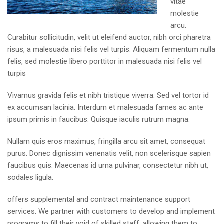
vitae
molestie
arcu.
Curabitur sollicitudin, velit ut eleifend auctor, nibh orci pharetra
risus, a malesuada nisi felis vel turpis. Aliquam fermentum nulla
felis, sed molestie libero porttitor in malesuada nisi felis vel
turpis
Vivamus gravida felis et nibh tristique viverra. Sed vel tortor id
ex accumsan lacinia. Interdum et malesuada fames ac ante
ipsum primis in faucibus. Quisque iaculis rutrum magna.
Nullam quis eros maximus, fringilla arcu sit amet, consequat
purus. Donec dignissim venenatis velit, non scelerisque sapien
faucibus quis. Maecenas id urna pulvinar, consectetur nibh ut,
sodales ligula.
offers supplemental and contract maintenance support
services. We partner with customers to develop and implement
programs to fill their void of skilled staff, allowing them to