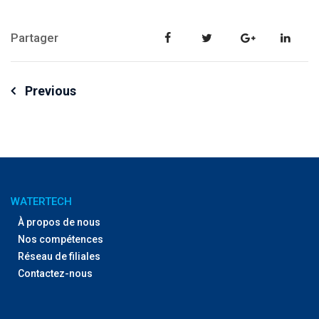
Partager
Navigation
Previous
de
l’article
WATERTECH
À propos de nous
Nos compétences
Réseau de filiales
Contactez-nous