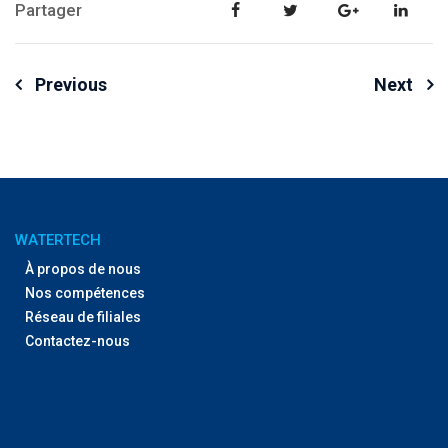
Partager
Navigation
Previous
Next
de
l’article
WATERTECH
À propos de nous
Nos compétences
Réseau de filiales
Contactez-nous