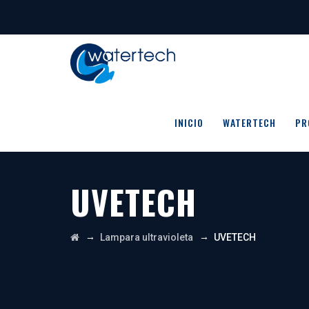
INICIO
WATERTECH
PR
UVETECH
→
→
Lampara ultravioleta
UVETECH