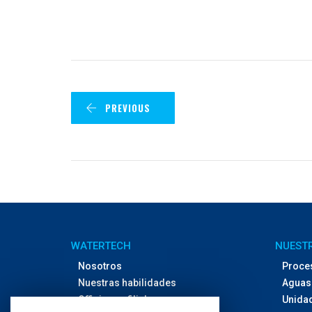
PREVIOUS
WATERTECH
NUESTR
Nosotros
Proce
Nuestras habilidades
Aguas 
Officinas y filiales
Unida