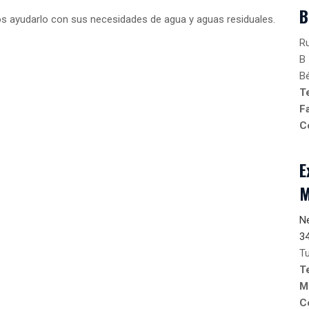
B
s ayudarlo con sus necesidades de agua y aguas residuales.
Ru
B
Bé
T
F
C
E
M
Ne
3
Tu
T
M
C