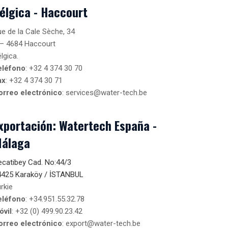
élgica - Haccourt
e de la Cale Sèche, 34
 – 4684 Haccourt
lgica.
eléfono
: +32 4 374 30 70
ax
: +32 4 374 30 71
orreo electrónico
: services@water-tech.be
xportación: Watertech España -
álaga
catibey Cad. No:44/3
4425 Karaköy / İSTANBUL
rkie
eléfono
: +34.951.55.32.78
óvil
: +32 (0) 499.90.23.42
orreo electrónico
: export@water-tech.be