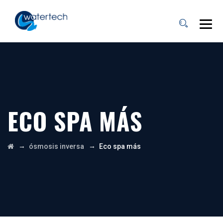
ECO SPA MÁS
→
→
ósmosis inversa
Eco spa más