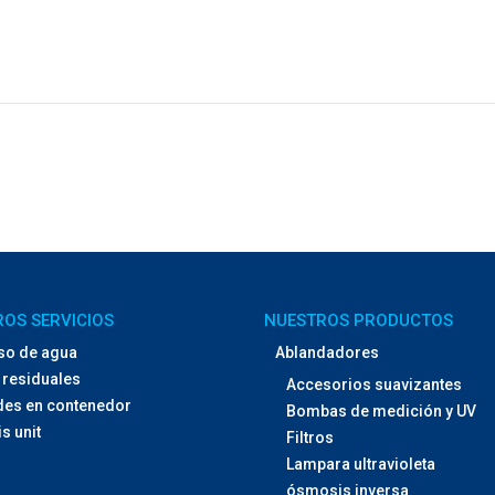
OS SERVICIOS
NUESTROS PRODUCTOS
so de agua
Ablandadores
residuales
Accesorios suavizantes
des en contenedor
Bombas de medición y UV
s unit
Filtros
Lampara ultravioleta
ósmosis inversa