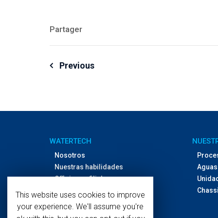
Partager
Navegación
Previous
de
entradas
WATERTECH
NUESTR
Nosotros
Proce
Nuestras habilidades
Aguas 
Officinas y filiales
Unida
Contácto
Chassi
This website uses cookies to improve
your experience. We'll assume you're