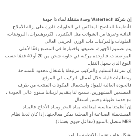
إن شركة Watertech وحدة متنقلة لماء ذا جودة
فأنظمتنا للتناضح المعاكس في الحاويات قادرة على إزالة الأملاح
الذائبة وغيرها من الشوائب مثل البكتيريا، الكربوهيدرات، البروتينات،
الملونات والمركبات ذات الوزن الجزيئي العالي.
يتم تصميم الأجهزة، تصنيعها واختبارها في المصنع وفقًا لأعلى
المواصفات. فالوحدة مركبة في حاوية شحن من 20 أو 40 قدمًا حسب
النوع الذي يسهل النقل.
إن سرعة التسليم والتركيب مرتبطة باشتغال محدود للمساحة
ومتطلبات قليلة خلال أعمال التركيب في الموقع,
فالجودة العالية للمواد واستعمال المكونات المنتجة من طرف
المصنعين المشهورين، تسمح لنا بتقديم لزبنائنا منتوج عالي الجودة ،
مع خدمة طويلة وحسن اشتغال .
إن أنظمتنا مناسبة لمعالجة مياه البحر ومياه الأجاج. فالمياه
المستعملة الصناعية أو المحلية يمكن معالجتها، إذا كان لدينا نظام
MBR متصل بالمنبع (مفاعل حيوي بغشاء).
بشكل عام ، تشمل الأنظمة ما يلي: