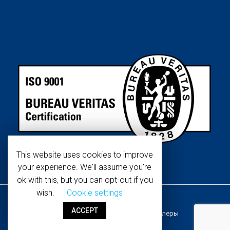
This website uses cookies to improve
your experience. We'll assume you're
ok with this, but you can opt-out if you
wish.
Cookie settings
Copyright © 2019 WaterTech. Все
О компании
ACCEPT
права защищены. Разработано
Офисы и дилеры
NoovCom
Контакты