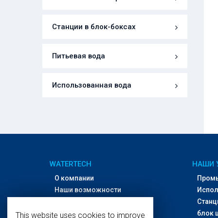
Станции в блок-боксах
Питьевая вода
Использованная вода
WATERTECH
НАШИ 
О компании
Пром
Наши возможности
Испол
Офисы и дилеры
Станц
Контакты
блок 
This website uses cookies to improve