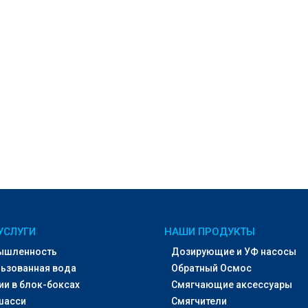
УСЛУГИ
НАШИ ПРОДУКТЫ
ышленность
Дозирующие и УФ насосы
ьзованная вода
Обратный Осмос
ии в блок-боксах
Смягчающие аксессуары
шасси
Смягчители