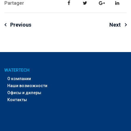
Partager
Навигация
Previous
Next
по
записям
WATERTECH
О компании
Наши возможности
Офисы и дилеры
Контакты